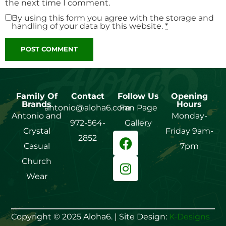
the next time I comment.
By using this form you agree with the storage and
handling of your data by this website.
*
Family Of
Contact
Follow Us
Opening
Brands
Hours
antonio@aloha6.com
Fan Page
Antonio and
Monday-
972-564-
Gallery
Crystal
Friday 9am-
2852
Casual
7pm
Church
Wear
Copyright © 2025 Aloha6. | Site Design:
K-Designs